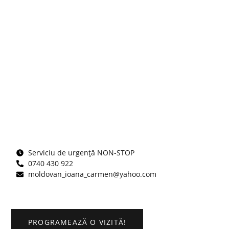
Serviciu de urgență NON-STOP
0740 430 922
moldovan_ioana_carmen@yahoo.com
PROGRAMEAZĂ O VIZITĂ!