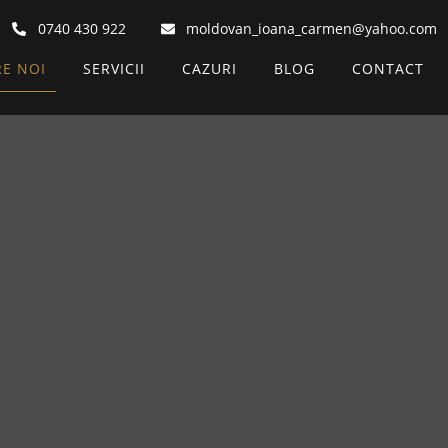
0740 430 922
moldovan_ioana_carmen@yahoo.com
E NOI
SERVICII
CAZURI
BLOG
CONTACT