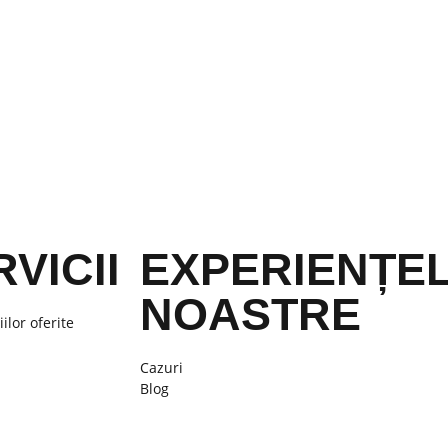
VICII
EXPERIENȚE
NOASTRE
iilor oferite
Cazuri
Blog